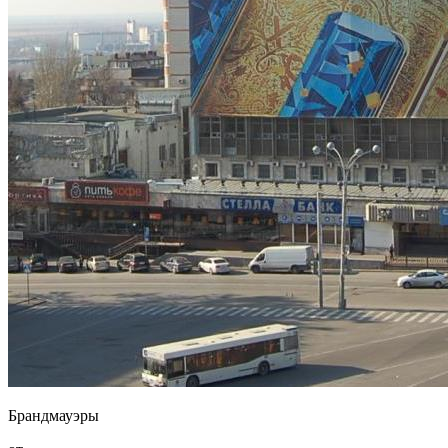
Брандмауэры